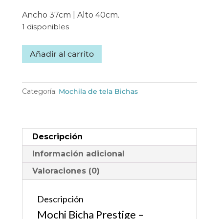
Ancho 37cm | Alto 40cm.
1 disponibles
Mochi
Añadir al carrito
Bicha
Prestige
-
Categoría:
Mochila de tela Bichas
mochila
tela
handmade
MBC02
Descripción
cantidad
Información adicional
Valoraciones (0)
Descripción
Mochi Bicha Prestige –