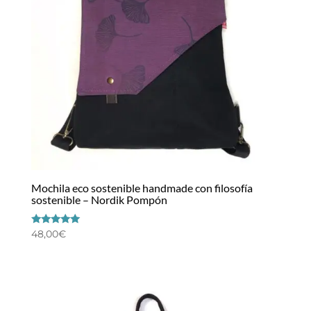
Mochila eco sostenible handmade con filosofía
sostenible – Nordik Pompón
Valorado
48,00
€
con
5.00
de 5