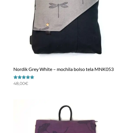
Nordik Grey White – mochila bolso tela MNK053
Valorado
48,00
€
con
5.00
de 5