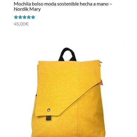
Mochila bolso moda sostenible hecha a mano –
Nordik Mary
Valorado
45,00
€
con
5.00
de 5