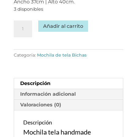
Ancho 37cm | Alto 40cm.
3 disponibles
Mochila
Añadir al carrito
tela
handmade
MB025
-
Categoría:
Mochila de tela Bichas
Bicha
Geo
cantidad
Descripción
Información adicional
Valoraciones (0)
Descripción
Mochila tela handmade