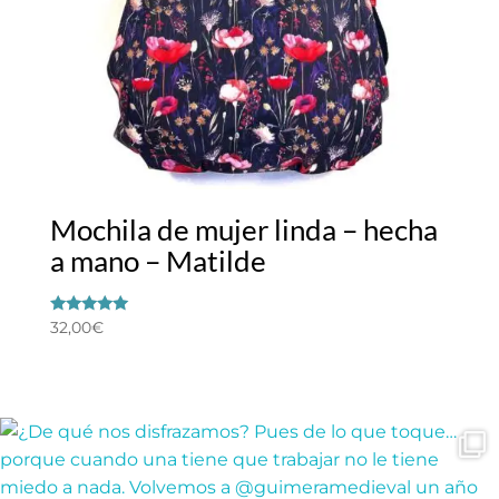
Mochila de mujer linda – hecha
a mano – Matilde
Valorado
32,00
€
con
5.00
de 5