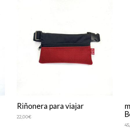
Riñonera para viajar
m
B
22,00
€
45