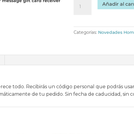
r message gift card receiver
Tarjeta
Añadir al car
regalo
cantidad
Categorías:
Novedades Hom
rece todo. Recibirás un código personal que podrás usar o
omáticamente de tu pedido. Sin fecha de caducidad, sin 