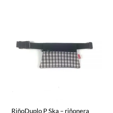
RiñoDuplo P Ska – riñonera