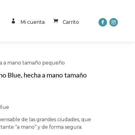


Mi cuenta
Carrito
cha a mano tamaño pequeño
no Blue, hecha a mano tamaño
Blue
ensable de las grandes ciudades, que
rtante “a mano” y de forma segura.