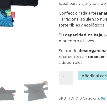
Ideal para viajar y salir de
Confeccionada
artesana
Tarragona, siguiendo nue
sostenibles y ecológicos.
Su
capacidad es baja,
pa
monedero y llaves.
Se puede
desenganchar
riñonera en un
neceser
.
2 disponibles
Riñonera
Añadir al car
hecha
a
mano
Blue,
SKU:
RDP010
Categoría:
Riñ
hecha