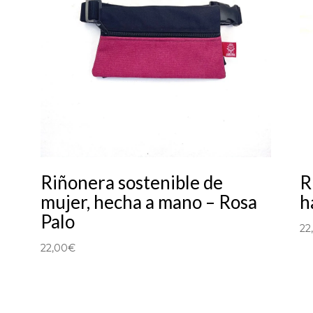
Riñonera sostenible de
R
mujer, hecha a mano – Rosa
h
Palo
22
22,00
€