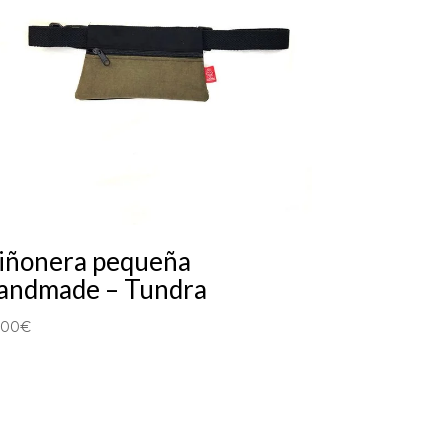
iñonera pequeña
andmade – Tundra
,00
€