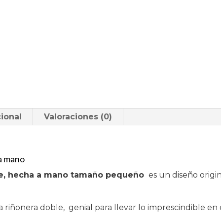
a
mano
tamaño
pequeño
cantidad
ional
Valoraciones (0)
 a mano
ue, hecha a mano tamaño pequeño
es un diseño origin
a riñonera doble, genial para llevar lo imprescindible e