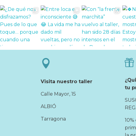


¿Qu
Visita nuestro taller
tu p
Calle Mayor, 15
SUS
ALBIÓ
REG
Tarragona
10% 
prim
la p