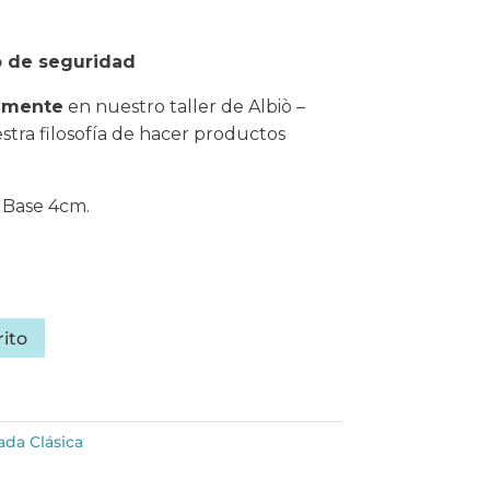
ro de seguridad
lmente
en nuestro taller de Albiò –
stra filosofía de hacer productos
|Base 4cm.
rito
da Clásica