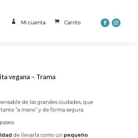


Mi cuenta
Carrito
ita vegana – Trama
ensable de las grandes ciudades, que
rtante “a mano” y de forma segura.
 paseo.
lidad
de llevarla como un
pequeño