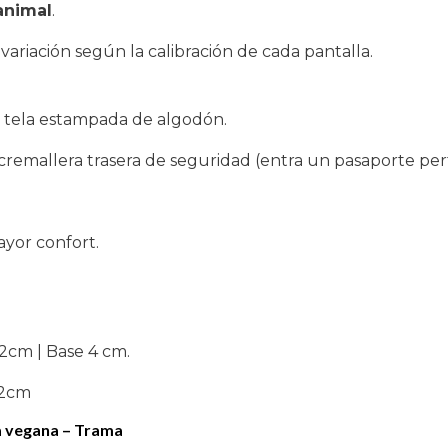
animal
.
ariación según la calibración de cada pantalla.
 tela estampada de algodón.
a cremallera trasera de seguridad (entra un pasaporte pe
yor confort.
.
22cm | Base 4 cm.
22cm
ta vegana – Trama