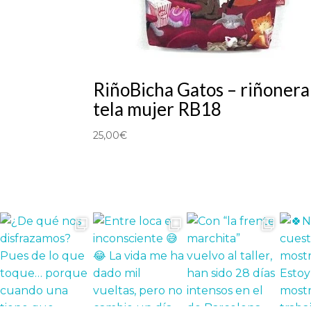
RiñoBicha Gatos – riñonera
tela mujer RB18
25,00
€