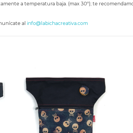
amente a temperatura baja. (max 30º); te recomendamos
munícate al
info@labichacreativa.com