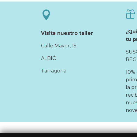


¿Qu
Visita nuestro taller
tu p
Calle Mayor, 15
SUS
ALBIÓ
REG
Tarragona
10% 
prim
la p
reci
nues
nove