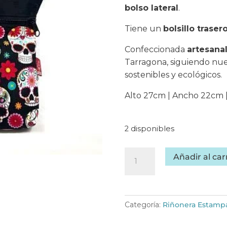
bolso lateral
.
Tiene un
bolsillo trase
Confeccionada
artesana
Tarragona, siguiendo nue
sostenibles y ecológicos.
Alto 27cm | Ancho 22cm 
2 disponibles
Riñonera
Añadir al car
de
tela
bonita
vegana
Categoría:
Riñonera Estampa
-