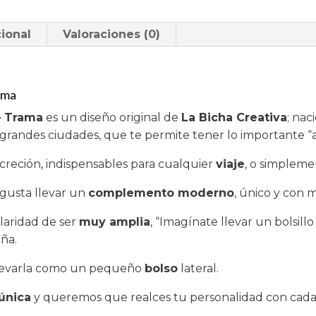
Trama
cantidad
ional
Valoraciones (0)
ama
– Trama
es un diseño original de
La Bicha Creativa
; nac
grandes ciudades, que te permite tener lo importante “
screción, indispensables para cualquier
viaje
, o simpleme
 gusta llevar un
complemento moderno
, único y con 
ularidad de ser
muy amplia
, “Imagínate llevar un bolsill
ña.
levarla como un pequeño
bolso
lateral.
única
y queremos que realces tu personalidad con cad