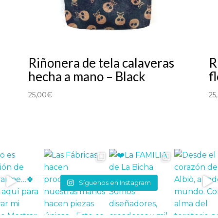
Riñonera de tela calaveras
R
hecha a mano – Black
f
25,00
€
25
Síguenos en Instagram