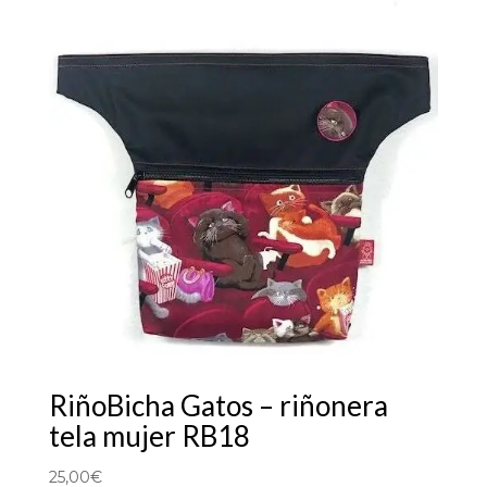
RiñoBicha Gatos – riñonera
tela mujer RB18
25,00
€