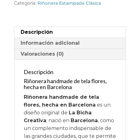
tela
Categoría:
Riñonera Estampada Clásica
flores,
hecha
en
Barcelona
Descripción
cantidad
Información adicional
Valoraciones (0)
Descripción
Riñonera handmade de tela flores,
hecha en Barcelona
Riñonera handmade de tela
flores, hecha en Barcelona
es un
diseño original de
La Bicha
Creativa
; nació en
Barcelona
, como
un complemento indispensable de
las grandes ciudades, que te permite