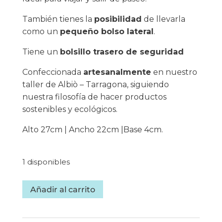
También tienes la
posibilidad
de llevarla
como un
pequeño bolso lateral
.
Tiene un
bolsillo trasero de seguridad
Confeccionada
artesanalmente
en nuestro
taller de Albiò – Tarragona, siguiendo
nuestra filosofía de hacer productos
sostenibles y ecológicos.
Alto 27cm | Ancho 22cm |Base 4cm.
1 disponibles
Riñonera
Añadir al carrito
handmade
de