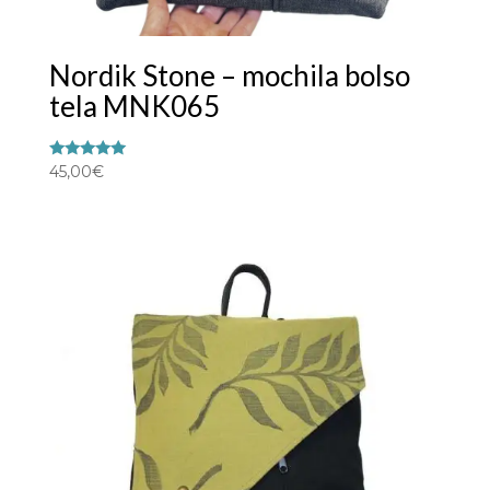
Nordik Stone – mochila bolso
tela MNK065
Valorado
45,00
€
con
5.00
de 5