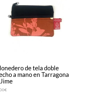
onedero de tela doble
echo a mano en Tarragona
 Jime
,00
€