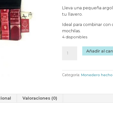
Lleva una pequeña argoll
tu llavero.
Ideal para combinar con 
mochilas.
4 disponibles
Monedero
Añadir al car
doble
handmade
tela
de
Categoría:
Monedero hecho 
libros
-
Paulo
ional
Valoraciones (0)
cantidad