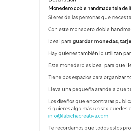
Monedero doble handmade tela de li
Si eres de las personas que necesit
Con este monedero doble handmade 
Ideal para
guardar monedas
,
tarj
Hay quienes también lo utilizan pa
Este monedero es ideal para que llev
Tiene dos espacios para organizar 
Lleva una pequeña arandela que te 
Los diseños que encontraras publi
si quieres algo más unisex puedes 
info@labichacreativa.com
Te recordamos que todos estos pr