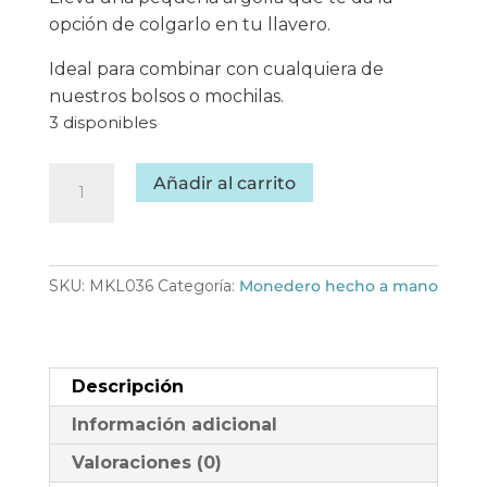
opción de colgarlo en tu llavero.
Ideal para combinar con cualquiera de
nuestros bolsos o mochilas.
3 disponibles
Monedero
Añadir al carrito
de
tela
cerditos
hecho
SKU:
MKL036
Categoría:
Monedero hecho a mano
a
mano
-
Descripción
Evelyn
cantidad
Información adicional
Valoraciones (0)