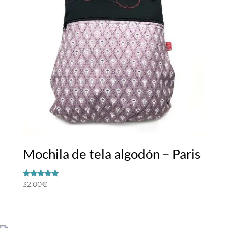
Mochila de tela algodón – Paris
Valorado
32,00
€
con
5.00
de 5