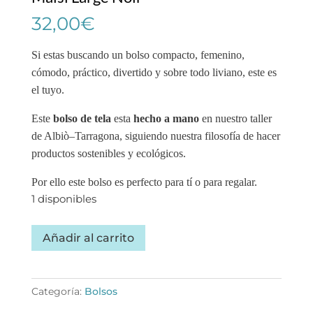
32,00
€
Si estas buscando un bolso compacto, femenino,
cómodo, práctico, divertido y sobre todo liviano, este es
el tuyo.
Este
bolso de tela
esta
hecho a mano
en nuestro taller
de Albiò–Tarragona, siguiendo nuestra filosofía de hacer
productos sostenibles y ecológicos.
Por ello este bolso es perfecto para tí o para regalar.
1 disponibles
Bolso
Añadir al carrito
de
tela
negro
Categoría:
Bolsos
hecho