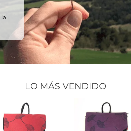
a
 la
LO MÁS VENDIDO