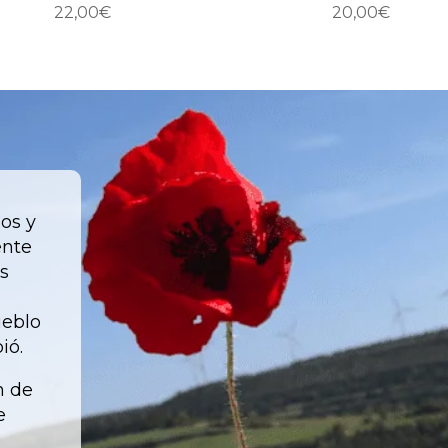
22,00
€
20,00
€
os y
ente
s
ueblo
ió.
n de
e