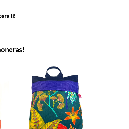
ara ti!
ñoneras!