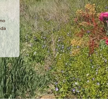
ano
ida