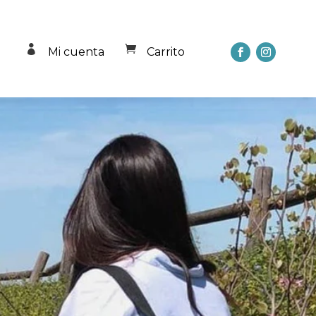


Mi cuenta
Carrito